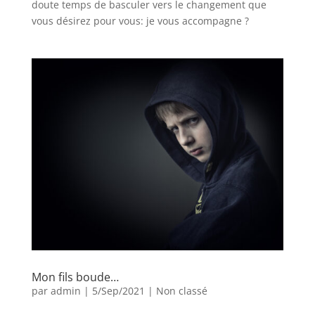
doute temps de basculer vers le changement que
vous désirez pour vous: je vous accompagne ?
Mon fils boude…
par
admin
|
5/Sep/2021
|
Non classé