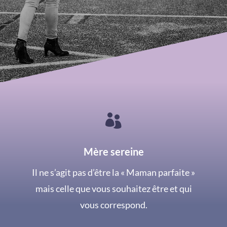

Mère sereine
Il ne s’agit pas d’être la « Maman parfaite »
mais celle que vous souhaitez être et qui
vous correspond.