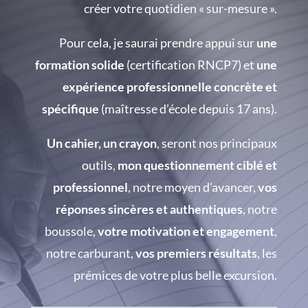
créer votre quotidien « sur-mesure ».
Pour cela, je saurai prendre appui sur
une
formation solide
(certification RNCP7) et
une
expérience professionnelle concrète et
spécifique
(maîtresse d’école depuis 17 ans).
Un cahier, un crayon
, seront nos principaux
outils,
mon questionnement ciblé et
professionnel
, notre moyen d’avancer,
vos
réponses sincères et authentiques
, notre
boussole,
votre motivation et engagement
,
notre carburant,
vos premiers résultats
, les
prémices de votre plus belle excursion.