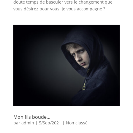
doute temps de basculer vers le changement que
vous désirez pour vous: je vous accompagne ?
Mon fils boude…
par
admin
|
5/Sep/2021
|
Non classé