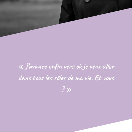
« J’avance enfin vers où je veux aller
dans tous les rôles de ma vie. Et vous
? »