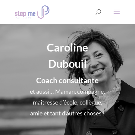
Caroline
Dubouil
Coach consultante
et aussi… Maman, compagne,
maîtresse d’école, collègue,
amie et tant d’autres choses !